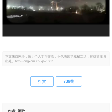
本文来自网络，用于个人学习交流，不代表国学藏秘立场，转载请注明
出处。
http://cngxcm.cn/?p=1882
打赏
739
赞
作者:
颂歌