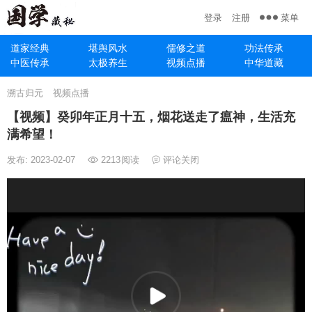
菜单
登录
注册
道家经典
堪舆风水
儒修之道
功法传承
中医传承
太极养生
视频点播
中华道藏
溯古归元
视频点播
【视频】癸卯年正月十五，烟花送走了瘟神，生活充
满希望！
发布: 2023-02-07
2213
阅读
评论关闭