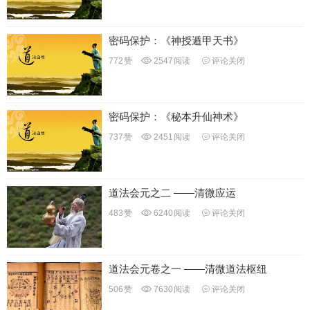
密码保护：《神授遁甲天书》
772
赞
2547
阅读
评论关闭
密码保护：《秘本升仙神术》
737
赞
2451
阅读
评论关闭
道法会元之二 ——清微应运
483
赞
6240
阅读
评论关闭
道法会元卷之一 ——清微道法枢纽
506
赞
7630
阅读
评论关闭