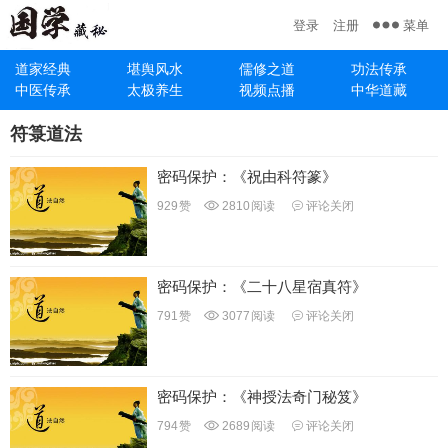
菜单
登录
注册
道家经典
堪舆风水
儒修之道
功法传承
中医传承
太极养生
视频点播
中华道藏
符箓道法
密码保护：《祝由科符篆》
929
赞
2810
阅读
评论关闭
密码保护：《二十八星宿真符》
791
赞
3077
阅读
评论关闭
密码保护：《神授法奇门秘笈》
794
赞
2689
阅读
评论关闭