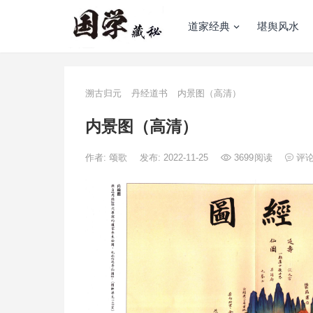
道家经典
堪舆风水
溯古归元
丹经道书
内景图（高清）
内景图（高清）
作者:
颂歌
发布: 2022-11-25
3699
阅读
评论