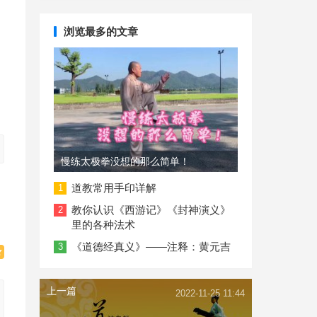
录
浏览最多的文章
慢练太极拳没想的那么简单！
道教常用手印详解
1
教你认识《西游记》《封神演义》
2
里的各种法术
《道德经真义》——注释：黄元吉
3
上一篇
2022-11-25 11:44