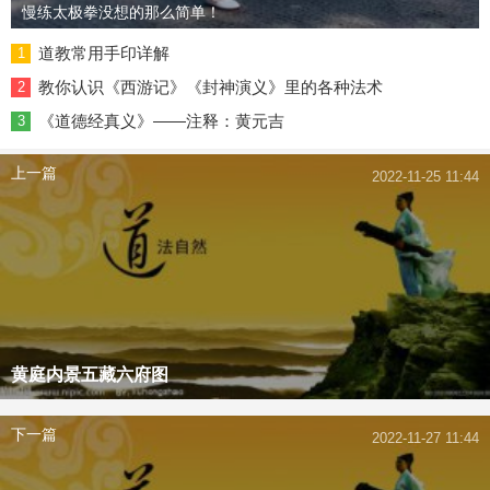
慢练太极拳没想的那么简单！
道教常用手印详解
1
教你认识《西游记》《封神演义》里的各种法术
2
《道德经真义》——注释：黄元吉
3
上一篇
2022-11-25 11:44
黄庭内景五藏六府图
下一篇
2022-11-27 11:44