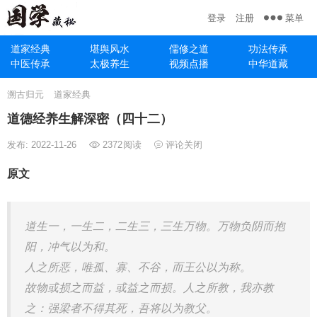
菜单
登录
注册
道家经典
堪舆风水
儒修之道
功法传承
中医传承
太极养生
视频点播
中华道藏
溯古归元
道家经典
道德经养生解深密（四十二）
发布: 2022-11-26
2372
阅读
评论关闭
原文
道生一，一生二，二生三，三生万物。万物负阴而抱
阳，冲气以为和。
人之所恶，唯孤、寡、不谷，而王公以为称。
故物或损之而益，或益之而损。人之所教，我亦教
之：强梁者不得其死，吾将以为教父。