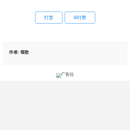
打赏
691
赞
作者:
颂歌