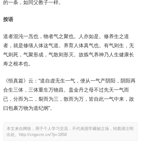
的一条，如同父教子一样。
按语
道者混沌一炁也，物者气之聚也。人亦如是。修养生之道
者，就是修缮人体这气道。养育人体真气也。有气则生，无
气则死，气聚形成，气散则形灭。故炼气养神乃人生健康长
寿之根本也。
《悟真篇》云：“道自虚无生一气，便从一气产阴阳，阴阳再
合生三体，三体重生万物昌。盖金丹之母不过先天一气而
已，分而为二，裂而为三，散而为万，皆自此一气中来，故
曰包裹万物为道纪纲”。
本文来自网络，用于个人学习交流，不代表国学藏秘立场，转载请注明
出处。
http://cngxcm.cn/?p=1858