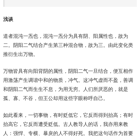
浅谈
道者混沌一炁也，混沌一炁分为具有阴、阳属性也，故为
二。阴阳二气结合产生第三种混合物，故为三。由此变化类
推衍生出万物。
万物皆具有向阳背阴的属性，阴阳二气一旦结合，便互相作
用激荡产生调谐中和的物质，冲气。这冲气虚而不盈，善调
和阴阳二气而生生不息，为用无穷。人们所厌恶的，就是
孤、寡、不谷，但王公却用这些字眼称呼自己。
如此看来，一切事物，有时贬低它，它反而得到抬高；有时
抬高它，它反而遭受贬低。古人教导人的话，我亦用来教
人：强悍、专横、暴戾的人不得好死。我把这句话作为首要